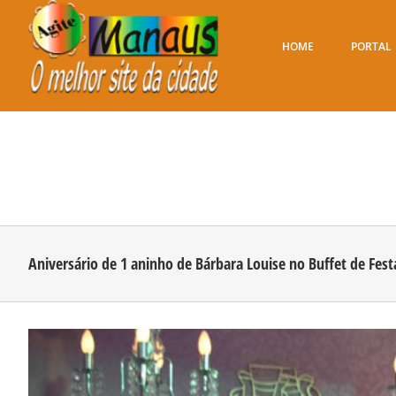
Ir
para
o
HOME
PORTAL
conteúdo
Aniversário de 1 aninho de Bárbara Louise no Buffet de Festa
View
Larger
Image