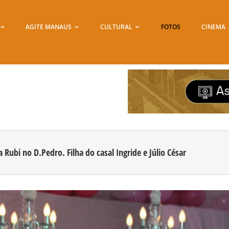
AGITE MANAUS
CULTURAL
FOTOS
CINEMA
 Rubi no D.Pedro. Filha do casal Ingride e Júlio César