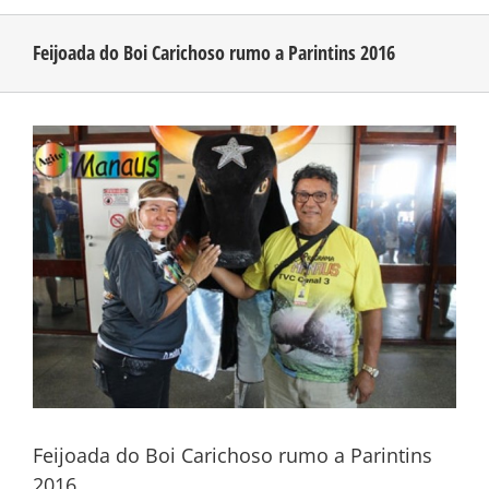
Feijoada do Boi Carichoso rumo a Parintins 2016
CONHEÇA O AMAZONAS
View
PUBLICIDADE
Larger
Image
CONTATO
Feijoada do Boi Carichoso rumo a Parintins
2016