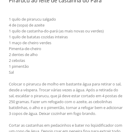
Pirarucu ao leite de castanha do Pará
1 quilo de pirarucu salgado
4 de (sopa) de azeite
1 quilo de castanha-do-pará (as mais novas ou verdes)
1 quilo de batatas cozidas inteiras
1 maço de cheiro verdes
Pimenta-de-cheiro
2 dentes de alho
2 cebolas
1 pimentão
Sal
Colocar o pirarucu de molho em bastante água para retirar o sal,
desde a véspera. Trocar várias vezes a água. Após a retirada do
sal, escaldar o pirarucu, que já deve estar cortado em 4 postas de
250 gramas. Fazer um refogado com o azeite, as cebolinhas
batidinhas, o alho e o pimentão, tornar a refogar bem e adicionar
3 copos de água. Deixar cozinhar em fogo brando.
Cortar as castanhas em pedacinhos e bater no liqüidificador com
um copo de água. Depois coar em peneira fina para extrair todo