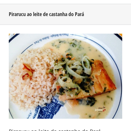
Pirarucu ao leite de castanha do Pará
CONHEÇA O AMAZONAS
View
PUBLICIDADE
Larger
Image
CONTATO