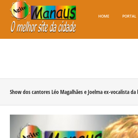
Ir
para
o
HOME
PORTAL
conteúdo
Show dos cantores Léo Magalhães e Joelma ex-vocalista da
View
Larger
Image