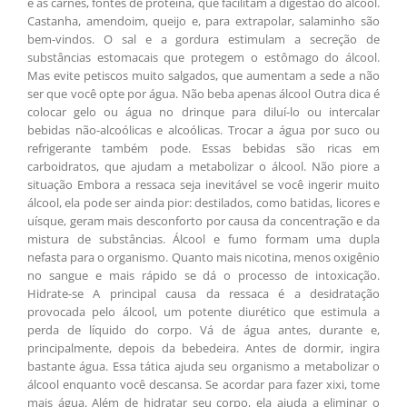
e às carnes, fontes de proteína, que facilitam a digestão do álcool.
Castanha, amendoim, queijo e, para extrapolar, salaminho são
bem-vindos. O sal e a gordura estimulam a secreção de
substâncias estomacais que protegem o estômago do álcool.
Mas evite petiscos muito salgados, que aumentam a sede a não
ser que você opte por água. Não beba apenas álcool Outra dica é
colocar gelo ou água no drinque para diluí-lo ou intercalar
bebidas não-alcoólicas e alcoólicas. Trocar a água por suco ou
refrigerante também pode. Essas bebidas são ricas em
carboidratos, que ajudam a metabolizar o álcool. Não piore a
situação Embora a ressaca seja inevitável se você ingerir muito
álcool, ela pode ser ainda pior: destilados, como batidas, licores e
uísque, geram mais desconforto por causa da concentração e da
mistura de substâncias. Álcool e fumo formam uma dupla
nefasta para o organismo. Quanto mais nicotina, menos oxigênio
no sangue e mais rápido se dá o processo de intoxicação.
Hidrate-se A principal causa da ressaca é a desidratação
provocada pelo álcool, um potente diurético que estimula a
perda de líquido do corpo. Vá de água antes, durante e,
principalmente, depois da bebedeira. Antes de dormir, ingira
bastante água. Essa tática ajuda seu organismo a metabolizar o
álcool enquanto você descansa. Se acordar para fazer xixi, tome
mais água. Além de hidratar seu corpo, ela ajuda a eliminar o