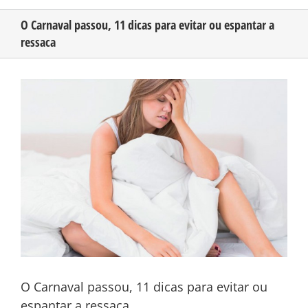
O Carnaval passou, 11 dicas para evitar ou espantar a
ressaca
CONHEÇA O AMAZONAS
View
PUBLICIDADE
Larger
Image
CONTATO
O Carnaval passou, 11 dicas para evitar ou
espantar a ressaca