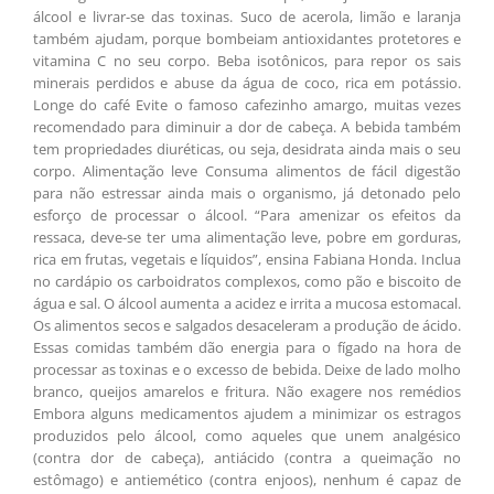
álcool e livrar-se das toxinas. Suco de acerola, limão e laranja
também ajudam, porque bombeiam antioxidantes protetores e
vitamina C no seu corpo. Beba isotônicos, para repor os sais
minerais perdidos e abuse da água de coco, rica em potássio.
Longe do café Evite o famoso cafezinho amargo, muitas vezes
recomendado para diminuir a dor de cabeça. A bebida também
tem propriedades diuréticas, ou seja, desidrata ainda mais o seu
corpo. Alimentação leve Consuma alimentos de fácil digestão
para não estressar ainda mais o organismo, já detonado pelo
esforço de processar o álcool. “Para amenizar os efeitos da
ressaca, deve-se ter uma alimentação leve, pobre em gorduras,
rica em frutas, vegetais e líquidos”, ensina Fabiana Honda. Inclua
no cardápio os carboidratos complexos, como pão e biscoito de
água e sal. O álcool aumenta a acidez e irrita a mucosa estomacal.
Os alimentos secos e salgados desaceleram a produção de ácido.
Essas comidas também dão energia para o fígado na hora de
processar as toxinas e o excesso de bebida. Deixe de lado molho
branco, queijos amarelos e fritura. Não exagere nos remédios
Embora alguns medicamentos ajudem a minimizar os estragos
produzidos pelo álcool, como aqueles que unem analgésico
(contra dor de cabeça), antiácido (contra a queimação no
estômago) e antiemético (contra enjoos), nenhum é capaz de