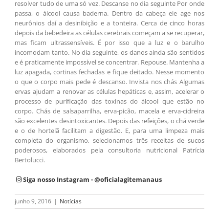
resolver tudo de uma só vez. Descanse no dia seguinte Por onde
passa, o álcool causa baderna. Dentro da cabeça ele age nos
neurônios daí a desinibição e a tonteira. Cerca de cinco horas
depois da bebedeira as células cerebrais começam a se recuperar,
mas ficam ultrassensíveis. É por isso que a luz e o barulho
incomodam tanto. No dia seguinte, os danos ainda são sentidos
e é praticamente impossível se concentrar. Repouse. Mantenha a
luz apagada, cortinas fechadas e fique deitado. Nesse momento
o que o corpo mais pede é descanso. Invista nos chás Algumas
ervas ajudam a renovar as células hepáticas e, assim, acelerar o
processo de purificação das toxinas do álcool que estão no
corpo. Chás de salsaparrilha, erva-picão, macela e erva-cidreira
são excelentes desintoxicantes. Depois das refeições, o chá verde
e o de hortelã facilitam a digestão. E, para uma limpeza mais
completa do organismo, selecionamos três receitas de sucos
poderosos, elaborados pela consultoria nutricional Patrícia
Bertolucci.
Siga nosso Instagram - @oficialagitemanaus
junho 9, 2016
|
Notícias