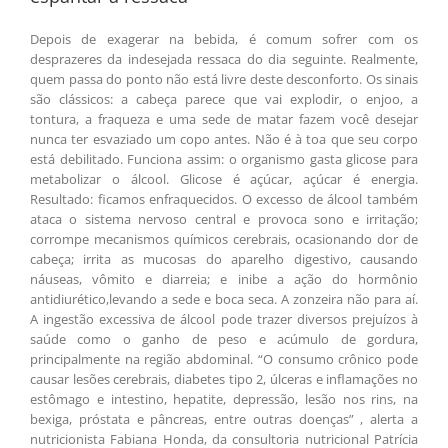
Depois de exagerar na bebida, é comum sofrer com os
desprazeres da indesejada ressaca do dia seguinte. Realmente,
quem passa do ponto não está livre deste desconforto. Os sinais
são clássicos: a cabeça parece que vai explodir, o enjoo, a
tontura, a fraqueza e uma sede de matar fazem você desejar
nunca ter esvaziado um copo antes. Não é à toa que seu corpo
está debilitado. Funciona assim: o organismo gasta glicose para
metabolizar o álcool. Glicose é açúcar, açúcar é energia.
Resultado: ficamos enfraquecidos. O excesso de álcool também
ataca o sistema nervoso central e provoca sono e irritação;
corrompe mecanismos químicos cerebrais, ocasionando dor de
cabeça; irrita as mucosas do aparelho digestivo, causando
náuseas, vômito e diarreia; e inibe a ação do hormônio
antidiurético,levando a sede e boca seca. A zonzeira não para aí.
A ingestão excessiva de álcool pode trazer diversos prejuízos à
saúde como o ganho de peso e acúmulo de gordura,
principalmente na região abdominal. “O consumo crônico pode
causar lesões cerebrais, diabetes tipo 2, úlceras e inflamações no
estômago e intestino, hepatite, depressão, lesão nos rins, na
bexiga, próstata e pâncreas, entre outras doenças” , alerta a
nutricionista Fabiana Honda, da consultoria nutricional Patrícia