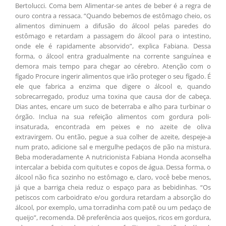
Bertolucci. Coma bem Alimentar-se antes de beber é a regra de
ouro contra a ressaca. “Quando bebemos de estômago cheio, os
alimentos diminuem a difusão do álcool pelas paredes do
estômago e retardam a passagem do álcool para o intestino,
onde ele é rapidamente absorvido”, explica Fabiana. Dessa
forma, o álcool entra gradualmente na corrente sanguínea e
demora mais tempo para chegar ao cérebro. Atenção com o
fígado Procure ingerir alimentos que irão proteger o seu fígado. É
ele que fabrica a enzima que digere o álcool e, quando
sobrecarregado, produz uma toxina que causa dor de cabeça.
Dias antes, encare um suco de beterraba e alho para turbinar o
órgão. Inclua na sua refeição alimentos com gordura poli-
insaturada, encontrada em peixes e no azeite de oliva
extravirgem. Ou então, pegue a sua colher de azeite, despeje-a
num prato, adicione sal e mergulhe pedaços de pão na mistura.
Beba moderadamente A nutricionista Fabiana Honda aconselha
intercalar a bebida com quitutes e copos de água. Dessa forma, o
álcool não fica sozinho no estômago e, claro, você bebe menos,
já que a barriga cheia reduz o espaço para as bebidinhas. “Os
petiscos com carboidrato e/ou gordura retardam a absorção do
álcool, por exemplo, uma torradinha com patê ou um pedaço de
queijo”, recomenda. Dê preferência aos queijos, ricos em gordura,