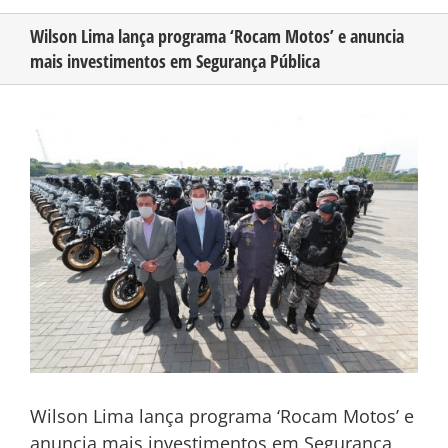
Wilson Lima lança programa ‘Rocam Motos’ e anuncia
mais investimentos em Segurança Pública
CONHEÇA O AMAZONAS
View
PUBLICIDADE
Larger
Image
CONTATO
Wilson Lima lança programa ‘Rocam Motos’ e
anuncia mais investimentos em Segurança