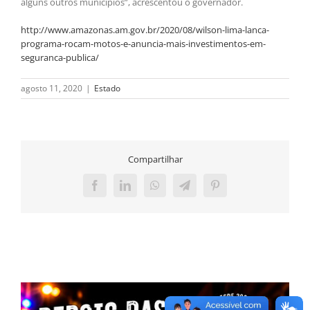
alguns outros municípios”, acrescentou o governador.
http://www.amazonas.am.gov.br/2020/08/wilson-lima-lanca-
programa-rocam-motos-e-anuncia-mais-investimentos-em-
seguranca-publica/
agosto 11, 2020
|
Estado
Compartilhar
Facebook
LinkedIn
WhatsApp
Telegram
Pinterest