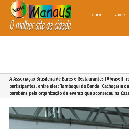
Ir
para
o
HOME
PORTAL
conteúdo
A Associação Brasileira de Bares e Restaurantes (Abrasel), 
participantes, entre eles: Tambaqui de Banda, Cachaçaria do
parabéns pela organização do evento que aconteceu na Cas
View
Larger
Image