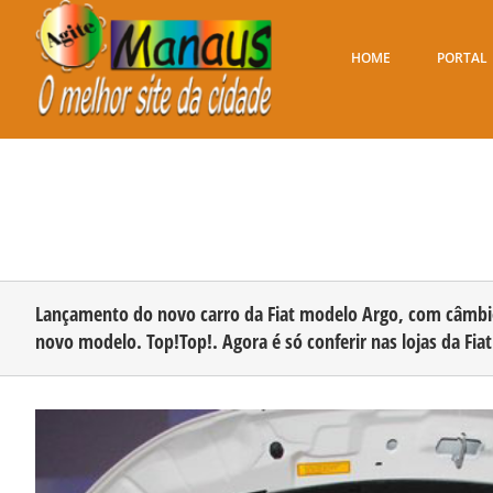
Ir
para
o
HOME
PORTAL
conteúdo
Lançamento do novo carro da Fiat modelo Argo, com câmbio 
novo modelo. Top!Top!. Agora é só conferir nas lojas da Fia
View
Larger
Image