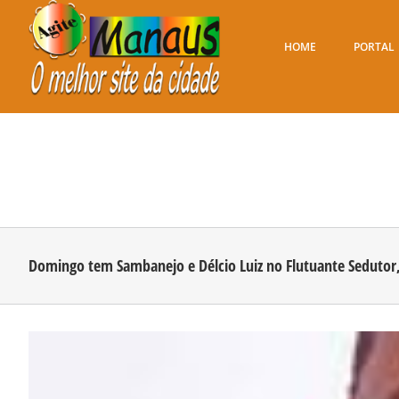
Ir
para
o
HOME
PORTAL
conteúdo
Domingo tem Sambanejo e Délcio Luiz no Flutuante Sedutor
View
Larger
Image