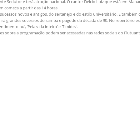
te Sedutor e terá atração nacional. O cantor Délcio Luiz que está em Man
om começa a partir das 14 horas.
 sucessos novos e antigos, do sertanejo e do estilo universitário. E também
uirá grandes sucessos do samba e pagode da década de 90. No repertório est
entimento nu’, ‘Pela vida inteira’ e ‘Timidez’.
ões sobre a programação podem ser acessadas nas redes sociais do Flutuan