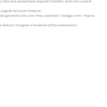
aus fará uma apresentação especial E também, ainda tem Luana &
 o pagode da banda Freelance.
ão garantidos hits como ‘Meu casamento’, ‘Desliga e vem’, ‘Hoje eu
te Sedutor: Instagram e Facebook (@flutuantesedutor).