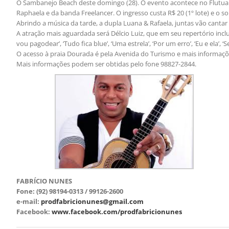
O Sambanejo Beach deste domingo (28). O evento acontece no Flutuan
Raphaela e da banda Freelancer. O ingresso custa R$ 20 (1º lote) e o s
Abrindo a música da tarde, a dupla Luana & Rafaela, juntas vão cantar
A atração mais aguardada será Délcio Luiz, que em seu repertório incl
vou pagodear’, ‘Tudo fica blue’, ‘Uma estrela’, ‘Por um erro’, ‘Eu e ela’, ‘S
O acesso à praia Dourada é pela Avenida do Turismo e mais informaç
Mais informações podem ser obtidas pelo fone 98827-2844.
FABRÍCIO NUNES
Fone: (92) 98194-0313 / 99126-2600
e-mail:
prodfabricionunes@gmail.com
Facebook:
www.facebook.com/prodfabricionunes