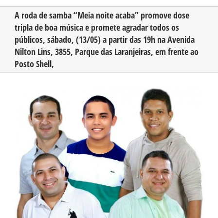
A roda de samba “Meia noite acaba” promove dose
tripla de boa música e promete agradar todos os
CONHEÇA O AMAZONAS
públicos, sábado, (13/05) a partir das 19h na Avenida
Nilton Lins, 3855, Parque das Laranjeiras, em frente ao
PUBLICIDADE
Posto Shell,
View
CONTATO
Larger
Image