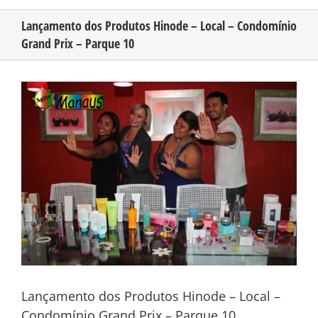
Lançamento dos Produtos Hinode – Local – Condomínio
Grand Prix – Parque 10
CONHEÇA O AMAZONAS
View
PUBLICIDADE
Larger
Image
CONTATO
Lançamento dos Produtos Hinode – Local –
Condomínio Grand Prix – Parque 10