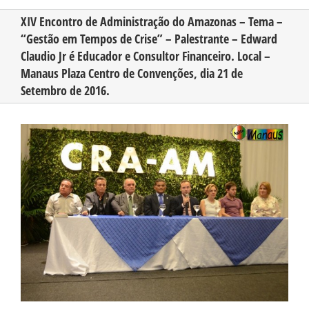
XIV Encontro de Administração do Amazonas – Tema –
“Gestão em Tempos de Crise” – Palestrante – Edward
CONHEÇA O AMAZONAS
Claudio Jr é Educador e Consultor Financeiro. Local –
Manaus Plaza Centro de Convenções, dia 21 de
PUBLICIDADE
Setembro de 2016.
View
CONTATO
Larger
Image