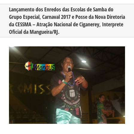
Lançamento dos Enredos das Escolas de Samba do
Grupo Especial, Carnaval 2017 e Posse da Nova Diretoria
CONHEÇA O AMAZONAS
da CESSMA – Atração Nacional de Ciganerey, Interprete
Oficial da Mangueira/RJ.
PUBLICIDADE
View
Larger
CONTATO
Image