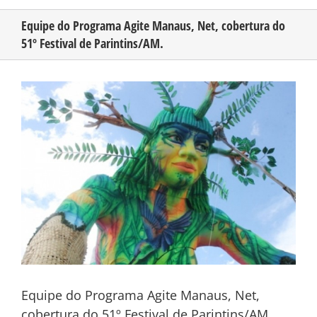
Equipe do Programa Agite Manaus, Net, cobertura do
51º Festival de Parintins/AM.
CONHEÇA O AMAZONAS
View
PUBLICIDADE
Larger
Image
CONTATO
Equipe do Programa Agite Manaus, Net,
cobertura do 51º Festival de Parintins/AM.